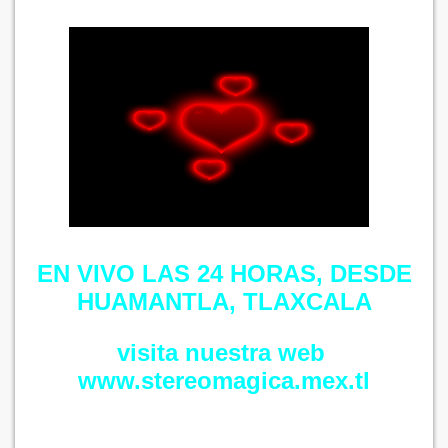
EN VIVO LAS 24 HORAS, DESDE
HUAMANTLA, TLAXCALA
visita nuestra web
​​www.stereomagica.mex.tl