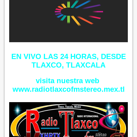
EN VIVO LAS 24 HORAS, DESDE
TLAXCO, TLAXCALA
visita nuestra web
​​www.radiotlaxcofmstereo.mex.tl