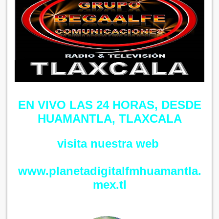
EN VIVO LAS 24 HORAS, DESDE
HUAMANTLA, TLAXCALA
visita nuestra web
www.planetadigitalfmhuamantla.
mex.tl