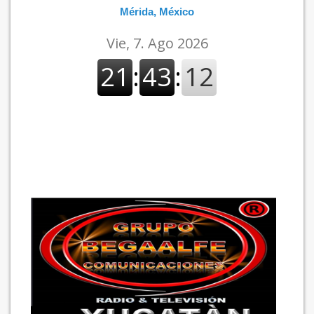
Mérida, México
IMPORTANTE
SI ES LA PRIMERA VEZ QUE ENTRAS A NUESTRA WEB PARA ESCUCHAR
NUESTRA EMISORA, TOMA EN CUENTA LAS SIGUIENTES RECOMENDACIONES:
PARA ESCUCHAR NUESTRA ESTACION DE RADIO, SINO SE REPRODUCE EN
LA FLECHA DE PLAY, TE RECOMENDAMOS DAR CLICK EN EL
LOGO DE
“GRUPO BEGAALFE COMUNICACIONES”,
A CONTINUACIÓN, TE PEDIRA
ACEPTAR TERMINOS Y CONDICIONES,
ACEPTALOS
, PARA LUEGO
DAR
CLICK
DONDE DICE:
Cookie settings