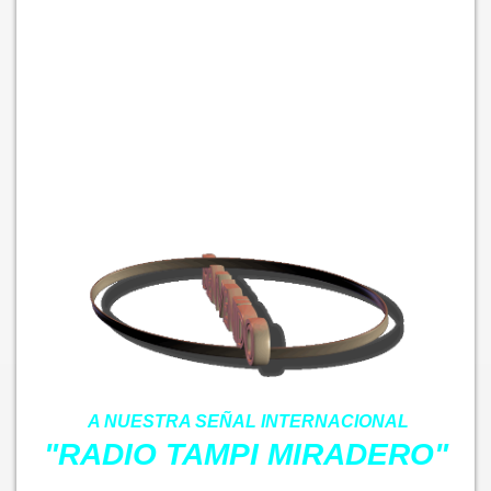
SI ES LA PRIMERA VEZ QUE ENTRAS A NUESTRA WEB PARA
ESCUCHAR NUESTRA EMISORA, TOMA EN CUENTA LAS
SIGUIENTES RECOMENDACIONES:
PARA ESCUCHAR NUESTRA ESTACION DE RADIO, SINO SE
REPRODUCE EN LA FLECHA DE PLAY, TE RECOMENDAMOS
DAR CLICK EN EL
LOGO DE “GRUPO BEGAALFE
COMUNICACIONES”,
A CONTINUACIÓN, TE PEDIRA ACEPTAR
TERMINOS Y CONDICIONES,
ACEPTALOS
, PARA LUEGO
DAR
CLICK
DONDE DICE:
Cookie settings
A NUESTRA SEÑAL INTERNACIONAL
"RADIO TAMPI MIRADERO"