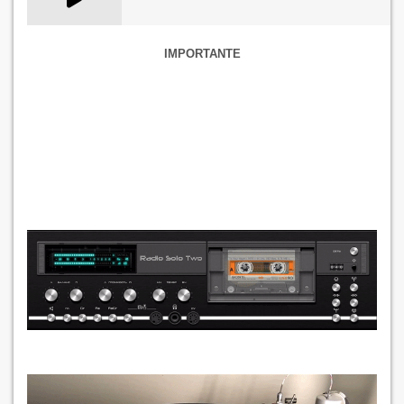
IMPORTANTE
SI ES LA PRIMERA VEZ QUE ENTRAS A NUESTRA WEB PARA
ESCUCHAR NUESTRA EMISORA, TOMA EN CUENTA LAS
SIGUIENTES RECOMENDACIONES:
PARA ESCUCHAR NUESTRA ESTACION DE RADIO, SINO SE
REPRODUCE EN LA FLECHA DE PLAY, TE RECOMENDAMOS
DAR CLICK EN EL
LOGO DE “GRUPO BEGAALFE
COMUNICACIONES”,
A CONTINUACIÓN, TE PEDIRA ACEPTAR
TERMINOS Y CONDICIONES,
ACEPTALOS
, PARA LUEGO
DAR
CLICK
DONDE DICE:
Cookie settings