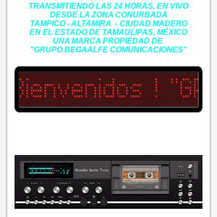
TRANSMITIENDO LAS 24 HORAS, EN VIVO
DESDE LA ZONA CONURBADA
TAMPICO - ALTAMIRA - CIUDAD MADERO
EN EL ESTADO DE TAMAULIPAS, MÉXICO
UNA MARCA PROPIEDAD DE
"GRUPO BEGAALFE COMUNICACIONES"