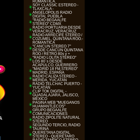
ROMANTICA.
SOY CLASSIC ESTEREO -
TLAXCALA -
ANGELOPOLIS RADIO
DIGITAL PUEBLA
"RADIO BEGAALFE
STÈREO" CDMX
RADIO PORTUARIA DESDE
VERACRUZ, VERACRUZ
RADIO ARRECIFE STÉREO /
COZUMEL, QUINTANA ROO.-
ROMANTICA
"CANCÚN STÉREO 7"
DESDE CANCÚN QUINTANA
ROO / RETRO 80s y +
"RADIO LOLITA STÉREO"
LOS 80´s DESDE
ACAPULCO, GUERRERO
"MADRID 18 FM STÉREO"
MADRID, ESPAÑA
RADIO CALIZA STEREO -
MÉRIDA, YUCATÁN
RADIO TELCHAC PUERTO -
YUCATÁN
CLIP TOK DIGITAL -
GUADALAJARA, JALISCO,
MÉXICO
PÁGINA WEB "MUEGANOS
HUAMANTLECOS"
GRUPO BEGAALFE
COMUNICACIONES
RADIO ZIPOLITE NATURAL
STEREO
SEGUNDO TERCIO, RADIO
TAURINA
QUERETANA DIGITAL
STEREO - QUERÉTARO