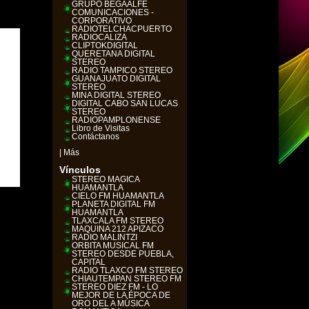
GRUPO BEGAALFE
COMUNICACIONES -
CORPORATIVO
RADIOTELCHACPUERTO
RADIOCALIZA
CLIPTOKDIGITAL
QUERETANA DIGITAL
STEREO
RADIO TAMPICO STÉREO
GUANAJUATO DIGITAL
STEREO
MINA DIGITAL STEREO
DIGITAL CABO SAN LUCAS
STEREO
RADIOPAMPLONENSE
Libro de Visitas
Contáctanos
|
Más
Vínculos
STEREO MAGICA
HUAMANTLA
CIELO FM HUAMANTLA
PLANETA DIGITAL FM
HUAMANTLA
TLAXCALA FM STEREO
MAQUINA 212 APIZACO
RADIO MALINTZI
ORBITA MUSICAL FM
STEREO DESDE PUEBLA,
CAPITAL
RADIO TLAXCO FM STEREO
CHIAUTEMPAN STÉREO FM
STEREO DIEZ FM - LO
MEJOR DE LA ÉPOCA DE
ORO DEL A MÚSICA