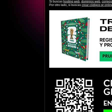
Si buscas
hosting web,
dominios web,
correos
Por otro lado, si buscas
crear códigos qr onlin