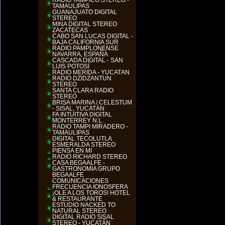
RADIO TAMPICO STEREO -
TAMAULIPAS
GUANAJUATO DIGITAL
STEREO
MINA DIGITAL STEREO
ZACATECAS
CABO SAN LUCAS DIGITAL -
BAJA CALIFORNIA SUR
RADIO PAMPLONENSE
NAVARRA, ESPAÑA
CASCADA DIGITAL - SAN
LUIS POTOSÍ
RADIO MERIDA - YUCATÁN
RADIO DZIDZANTUN
STEREO
SANTA CLARA RADIO
STEREO
BRISA MARINA / CELESTUM
- SISAL, YUCATÀN
FA INTUITIVA DIGITAL
MONTERREY N.L.
RADIO TAMPI MIRADERO -
TAMAULIPAS
DIGITAL TECOLUTLA
ESMERALDA STEREO
PIENSA EN MI
RADIO RICHARD STEREO
CASA BEGAALFE -
GASTRONOMIA GRUPO
BEGAALFE
COMUNICACIONES
FRECUENCIA IONOSFERA
¡OLÉ A LOS TOROS! HOTEL
& RESTAURANTE
ESTUDIO NACKED TO
NATURAL STEREO
DIGITAL RADIO SISAL
STEREO - YUCATÁN